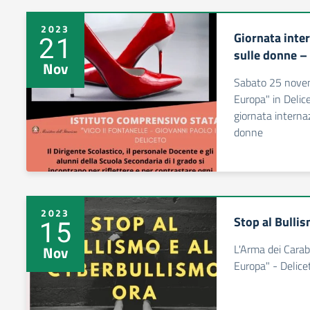
2023
Giornata inter
21
sulle donne 
Nov
Sabato 25 novemb
Europa" in Delic
giornata interna
donne
2023
Stop al Bulli
15
L'Arma dei Carabi
Nov
Europa" - Delic