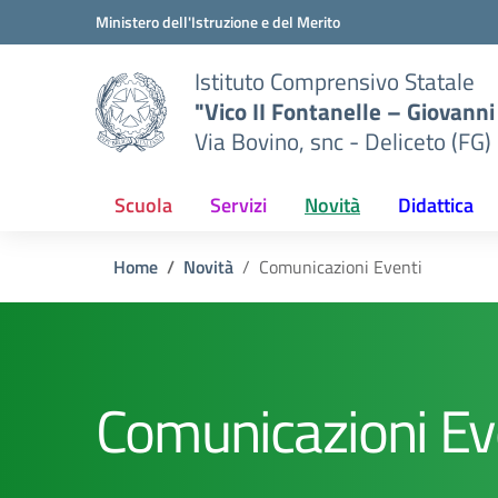
Vai ai contenuti
Vai al menu di navigazione
Vai al footer
Ministero dell'Istruzione e del Merito
Istituto Comprensivo Statale
"Vico II Fontanelle – Giovanni 
Via Bovino, snc - Deliceto (FG)
Scuola
Servizi
Novità
Didattica
Home
Novità
Comunicazioni Eventi
Comunicazioni Ev