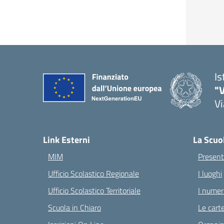
Is
"V
Vi
— 
Link Esterni
La Scuo
MIM
Present
Ufficio Scolastico Regionale
I luoghi
Ufficio Scolastico Territoriale
I numeri
Scuola in Chiaro
Le carte