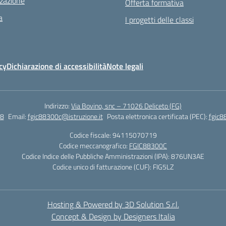
zazione
Offerta formativa
a
I progetti delle classi
cy
Dichiarazione di accessibilità
Note legali
Indirizzo:
Via Bovino, snc – 71026 Deliceto (FG)
8
Email:
fgic88300c@istruzione.it
Posta elettronica certificata (PEC):
fgic8
Codice fiscale: 94115070719
Codice meccanografico:
FGIC88300C
Codice Indice delle Pubbliche Amministrazioni (IPA): 876UN3AE
Codice unico di fatturazione (CUF): FIG5LZ
Hosting & Powered by 3D Solution S.r.l.
Concept & Design by Designers Italia