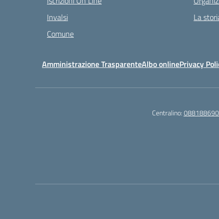
Iscrizioni On Line
Organiz
Invalsi
La stori
Comune
Amministrazione Trasparente
Albo online
Privacy Poli
Centralino:
088188690