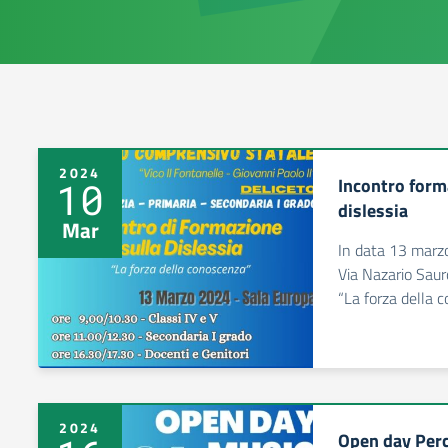
2024
Incontro form
10
dislessia
Mar
In data 13 marzo
Via Nazario Saur
“La forza della 
2024
Open day Perc