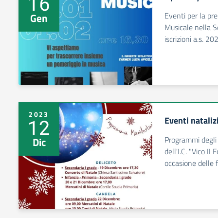
16
Eventi per la pre
Gen
Musicale nella S
iscrizioni a.s. 
2023
Eventi natali
12
Programmi degli e
Dic
dell'I.C. "Vico II
occasione delle f