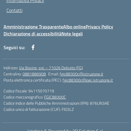
Informativa Privacy
Contatti
Amministrazione Trasparente
Albo online
Privacy Policy
Dichiarazione di accessibilità
Note legali
Seguici su:
Indirizzo:
Via Bovino, snc – 71026 Deliceto (FG)
Centralino:
0881886908
Email:
fgic88300c@istruzione.it
Posta elettronica certificata (PEC):
fgic88300c@pec.istruzione.it
Codice fiscale: 94115070719
Codice meccanografico:
FGIC88300C
Codice Indice delle Pubbliche Amministrazioni (IPA): 876UN3AE
Codice unico di fatturazione (CUF): FIG5LZ