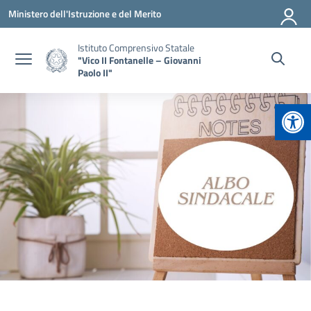
Vai ai contenuti
Vai al menu di navigazione
Vai al footer
Ministero dell'Istruzione e del Merito
Istituto Comprensivo Statale
"Vico II Fontanelle – Giovanni
Paolo II"
Apr