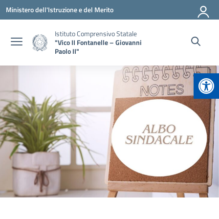
Vai ai contenuti
Vai al menu di navigazione
Vai al footer
Ministero dell'Istruzione e del Merito
Istituto Comprensivo Statale
"Vico II Fontanelle – Giovanni
Paolo II"
Apr