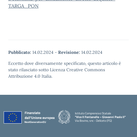
TARGA_PON
Pubblicato:
14.02.2024
-
Revisione:
14.02.2024
Eccetto dove diversamente specificato, questo articolo è
stato rilasciato sotto Licenza Creative Commons
Attribuzione 4.0 Italia.
Istituto Comprensivo Statale
"Vico II Fontanelle – Giovanni Paolo II"
Via Bovino, snc - Deliceto (FG)
— Visita la pagina iniziale della scuola