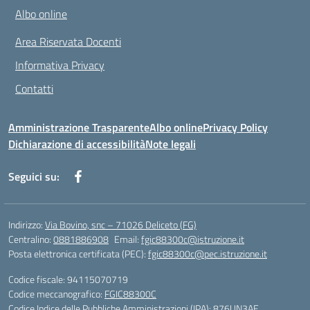
Albo online
Area Riservata Docenti
Informativa Privacy
Contatti
Amministrazione Trasparente
Albo online
Privacy Policy
Dichiarazione di accessibilità
Note legali
Seguici su:
Indirizzo:
Via Bovino, snc – 71026 Deliceto (FG)
Centralino:
0881886908
Email:
fgic88300c@istruzione.it
Posta elettronica certificata (PEC):
fgic88300c@pec.istruzione.it
Codice fiscale: 94115070719
Codice meccanografico:
FGIC88300C
Codice Indice delle Pubbliche Amministrazioni (IPA): 876UN3AE