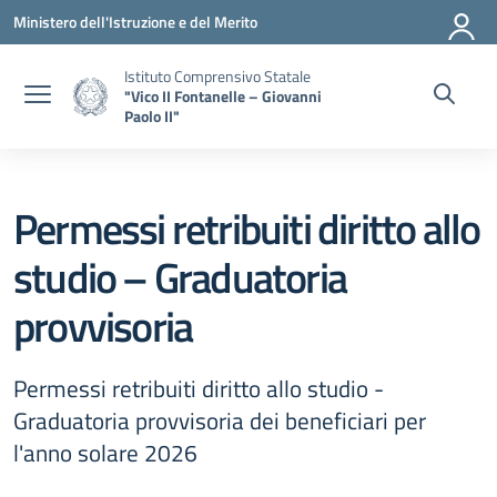
Vai ai contenuti
Vai al menu di navigazione
Vai al footer
Ministero dell'Istruzione e del Merito
Istituto Comprensivo Statale
"Vico II Fontanelle – Giovanni
Paolo II"
Permessi retribuiti diritto allo
studio – Graduatoria
provvisoria
Permessi retribuiti diritto allo studio -
Graduatoria provvisoria dei beneficiari per
l'anno solare 2026