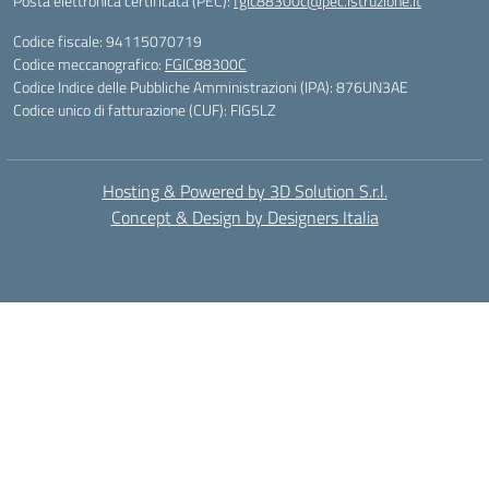
Posta elettronica certificata (PEC):
fgic88300c@pec.istruzione.it
Codice fiscale: 94115070719
Codice meccanografico:
FGIC88300C
Codice Indice delle Pubbliche Amministrazioni (IPA): 876UN3AE
Codice unico di fatturazione (CUF): FIG5LZ
Hosting & Powered by 3D Solution S.r.l.
Concept & Design by Designers Italia