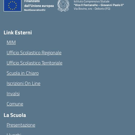
Istituto Comprensivo Statale
"Vico II Fontanelle – Giovanni Paolo II"
Via Bovino, snc - Deliceto (FG)
— Visita la pagina iniziale della scuola
Link Esterni
MIM
Ufficio Scolastico Regionale
Ufficio Scolastico Territoriale
Scuola in Chiaro
Iscrizioni On Line
Invalsi
Comune
La Scuola
Presentazione