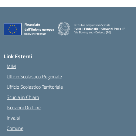
Istituto Comprensivo Statale
"Vico II Fontanelle – Giovanni Paolo II"
Via Bovino, snc - Deliceto (FG)
— Visita la pagina iniziale della scuola
Link Esterni
MIM
Ufficio Scolastico Regionale
Ufficio Scolastico Territoriale
Scuola in Chiaro
Iscrizioni On Line
Invalsi
Comune