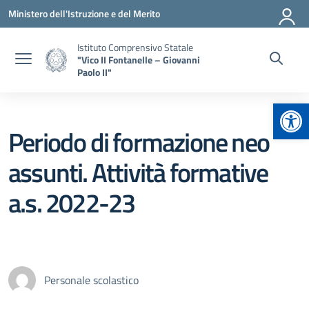
Vai ai contenuti
Vai al menu di navigazione
Vai al footer
Ministero dell'Istruzione e del Merito
Istituto Comprensivo Statale
"Vico II Fontanelle – Giovanni
Paolo II"
Apr
Periodo di formazione neo
assunti. Attività formative
a.s. 2022-23
Personale scolastico