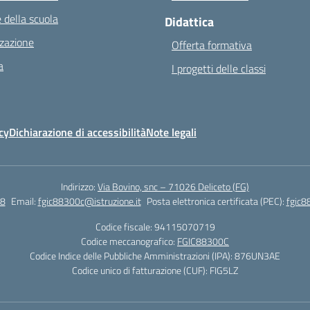
 della scuola
Didattica
zazione
Offerta formativa
a
I progetti delle classi
cy
Dichiarazione di accessibilità
Note legali
Indirizzo:
Via Bovino, snc – 71026 Deliceto (FG)
8
Email:
fgic88300c@istruzione.it
Posta elettronica certificata (PEC):
fgic8
Codice fiscale: 94115070719
Codice meccanografico:
FGIC88300C
Codice Indice delle Pubbliche Amministrazioni (IPA): 876UN3AE
Codice unico di fatturazione (CUF): FIG5LZ