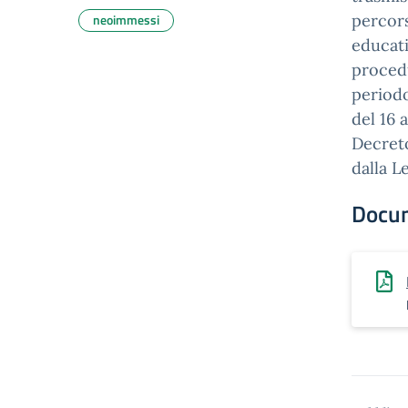
neoimmessi
percors
educati
procedu
periodo
del 16 
Decreto
dalla L
Docu