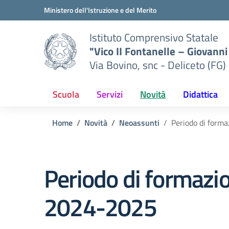
Vai ai contenuti
Vai al menu di navigazione
Vai al footer
Ministero dell'Istruzione e del Merito
Istituto Comprensivo Statale
"Vico II Fontanelle – Giovanni 
Via Bovino, snc - Deliceto (FG)
Scuola
Servizi
Novità
Didattica
Home
Novità
Neoassunti
Periodo di forma
Periodo di formazio
2024-2025