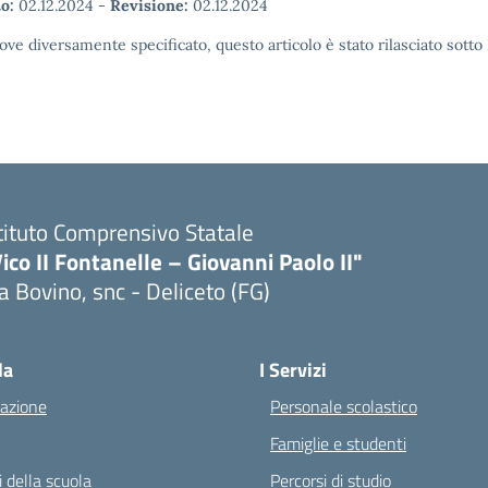
o:
02.12.2024
-
Revisione:
02.12.2024
ove diversamente specificato, questo articolo è stato rilasciato sott
tituto Comprensivo Statale
ico II Fontanelle – Giovanni Paolo II"
a Bovino, snc - Deliceto (FG)
Visita la pagina iniziale della scuola
la
I Servizi
azione
Personale scolastico
Famiglie e studenti
 della scuola
Percorsi di studio