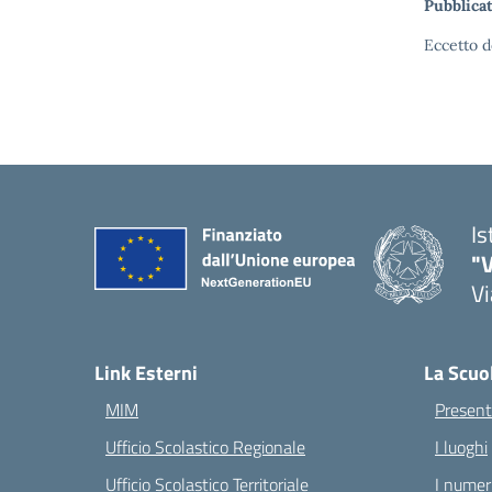
Pubblicat
Eccetto d
Is
"V
Vi
— 
Link Esterni
La Scuo
MIM
Present
Ufficio Scolastico Regionale
I luoghi
Ufficio Scolastico Territoriale
I numeri