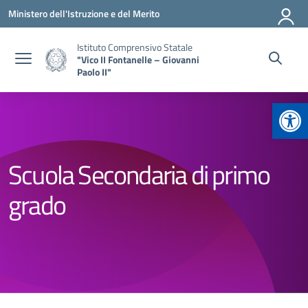
Vai ai contenuti
Vai al menu di navigazione
Vai al footer
Ministero dell'Istruzione e del Merito
Istituto Comprensivo Statale
"Vico II Fontanelle – Giovanni
Paolo II"
Apr
Scuola Secondaria di primo
grado