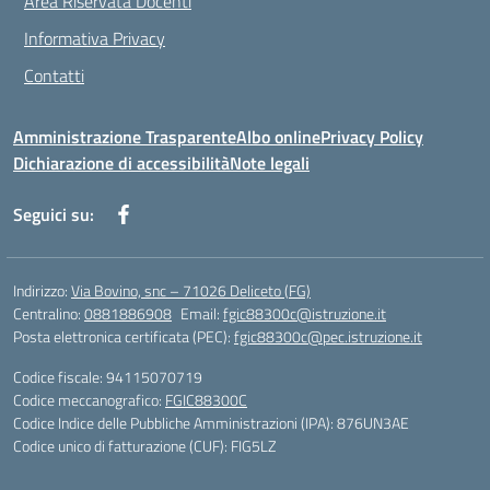
Area Riservata Docenti
Informativa Privacy
Contatti
Amministrazione Trasparente
Albo online
Privacy Policy
Dichiarazione di accessibilità
Note legali
Seguici su:
Indirizzo:
Via Bovino, snc – 71026 Deliceto (FG)
Centralino:
0881886908
Email:
fgic88300c@istruzione.it
Posta elettronica certificata (PEC):
fgic88300c@pec.istruzione.it
Codice fiscale: 94115070719
Codice meccanografico:
FGIC88300C
Codice Indice delle Pubbliche Amministrazioni (IPA): 876UN3AE
Codice unico di fatturazione (CUF): FIG5LZ