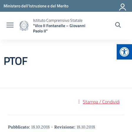
Vai ai contenuti
Vai al menu di navigazione
Vai al footer
Ministero dell'Istruzione e del Merito
Istituto Comprensivo Statale
"Vico II Fontanelle – Giovanni
Paolo II"
Apr
PTOF
Stampa / Condividi
Pubblicato:
18.10.2018
-
Revisione:
18.10.2018