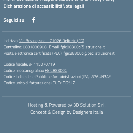
Dichiarazione di accessibilità
Note legali
Seguici su:
Indirizzo:
Via Bovino, snc – 71026 Deliceto (FG)
Centralino:
0881886908
Email:
fgic88300c@istruzione.it
Posta elettronica certificata (PEC):
fgic88300c@pec.istruzione.it
Codice fiscale: 94115070719
Codice meccanografico:
FGIC88300C
Codice Indice delle Pubbliche Amministrazioni (IPA): 876UN3AE
Codice unico di fatturazione (CUF): FIG5LZ
Hosting & Powered by 3D Solution S.r.l.
Concept & Design by Designers Italia