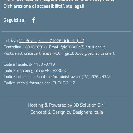
Dichiarazione di accessibilità
Note legali
Seguici su:
Indirizzo:
Via Bovino, snc – 71026 Deliceto (FG)
Centralino:
0881886908
Email:
fgic88300c@istruzione.it
Posta elettronica certificata (PEC):
fgic88300c@pec.istruzione.it
Codice fiscale: 94115070719
Codice meccanografico:
FGIC88300C
Codice Indice delle Pubbliche Amministrazioni (IPA): 876UN3AE
Codice unico di fatturazione (CUF): FIG5LZ
Hosting & Powered by 3D Solution S.r.l.
Concept & Design by Designers Italia