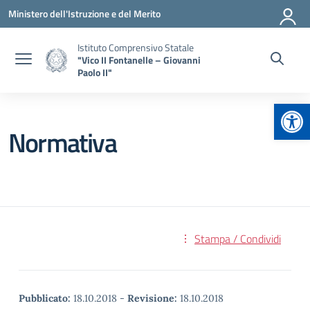
Vai ai contenuti
Vai al menu di navigazione
Vai al footer
Ministero dell'Istruzione e del Merito
Istituto Comprensivo Statale
"Vico II Fontanelle – Giovanni
Paolo II"
Apr
Normativa
Stampa / Condividi
Pubblicato:
18.10.2018
-
Revisione:
18.10.2018