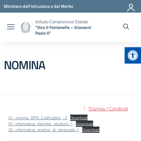
Vai ai contenuti
Vai al menu di navigazione
Vai al footer
Ministero dell'Istruzione e del Merito
Istituto Comprensivo Statale
"Vico II Fontanelle – Giovanni
Paolo II"
Apr
NOMINA
Stampa / Condividi
01_nomina_DPO-2.pdf.pades_-2
Download
01_informativa_famiglie_studenti-1
Download
02_informativa_relativa_al_personale-1
Download