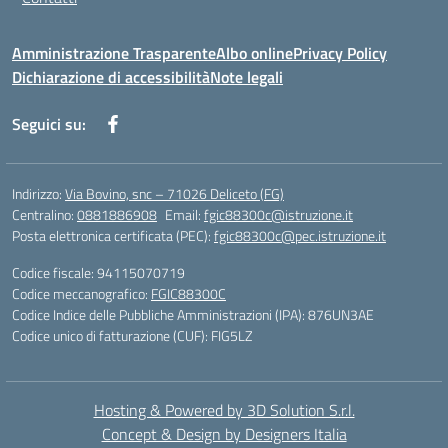
Amministrazione Trasparente
Albo online
Privacy Policy
Dichiarazione di accessibilità
Note legali
Seguici su:
Indirizzo:
Via Bovino, snc – 71026 Deliceto (FG)
Centralino:
0881886908
Email:
fgic88300c@istruzione.it
Posta elettronica certificata (PEC):
fgic88300c@pec.istruzione.it
Codice fiscale: 94115070719
Codice meccanografico:
FGIC88300C
Codice Indice delle Pubbliche Amministrazioni (IPA): 876UN3AE
Codice unico di fatturazione (CUF): FIG5LZ
Hosting & Powered by 3D Solution S.r.l.
Concept & Design by Designers Italia