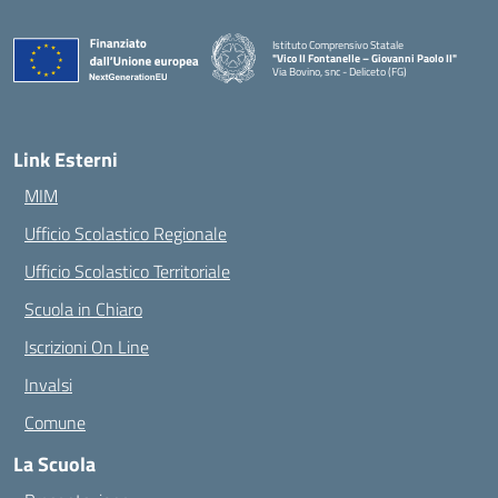
Istituto Comprensivo Statale
"Vico II Fontanelle – Giovanni Paolo II"
Via Bovino, snc - Deliceto (FG)
— Visita la pagina iniziale della scuola
Link Esterni
MIM
Ufficio Scolastico Regionale
Ufficio Scolastico Territoriale
Scuola in Chiaro
Iscrizioni On Line
Invalsi
Comune
La Scuola