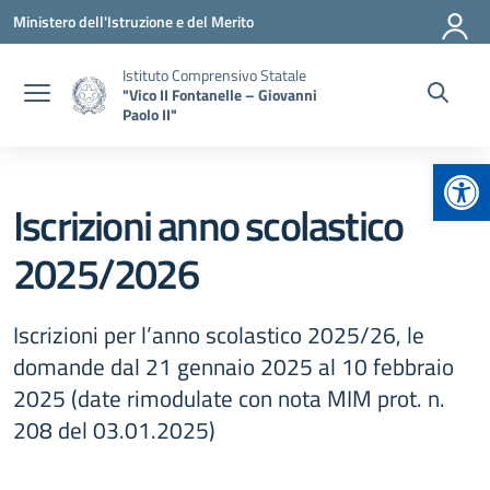
Vai ai contenuti
Vai al menu di navigazione
Vai al footer
Ministero dell'Istruzione e del Merito
Istituto Comprensivo Statale
"Vico II Fontanelle – Giovanni
Paolo II"
Apr
Iscrizioni anno scolastico
2025/2026
Iscrizioni per l’anno scolastico 2025/26, le
domande dal 21 gennaio 2025 al 10 febbraio
2025 (date rimodulate con nota MIM prot. n.
208 del 03.01.2025)