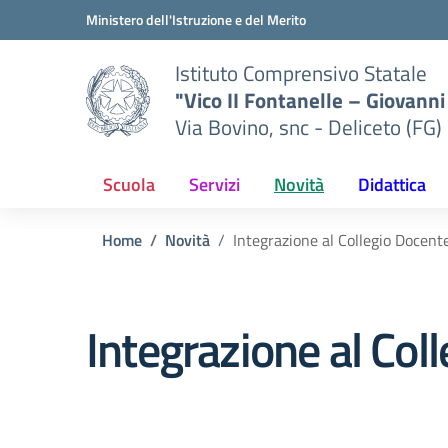
Vai ai contenuti
Vai al menu di navigazione
Vai al footer
Ministero dell'Istruzione e del Merito
Istituto Comprensivo Statale
"Vico II Fontanelle – Giovanni 
Via Bovino, snc - Deliceto (FG)
Scuola
Servizi
Novità
Didattica
Home
Novità
Integrazione al Collegio Docen
Integrazione al Co