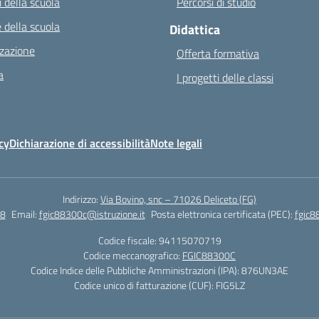
 della scuola
Percorsi di studio
 della scuola
Didattica
zazione
Offerta formativa
a
I progetti delle classi
cy
Dichiarazione di accessibilità
Note legali
Indirizzo:
Via Bovino, snc – 71026 Deliceto (FG)
8
Email:
fgic88300c@istruzione.it
Posta elettronica certificata (PEC):
fgic8
Codice fiscale: 94115070719
Codice meccanografico:
FGIC88300C
Codice Indice delle Pubbliche Amministrazioni (IPA): 876UN3AE
Codice unico di fatturazione (CUF): FIG5LZ