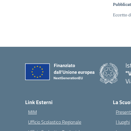
Pubblicat
Eccetto d
Is
"V
Vi
— 
Link Esterni
La Scuo
MIM
Present
Ufficio Scolastico Regionale
I luoghi