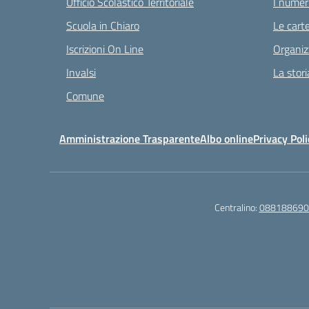
Ufficio Scolastico Territoriale
I numeri
Scuola in Chiaro
Le carte
Iscrizioni On Line
Organiz
Invalsi
La stori
Comune
Amministrazione Trasparente
Albo online
Privacy Poli
Centralino:
088188690