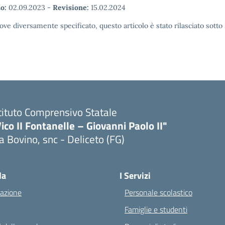
o:
02.09.2023
-
Revisione:
15.02.2024
ove diversamente specificato, questo articolo è stato rilasciato sott
tituto Comprensivo Statale
ico II Fontanelle – Giovanni Paolo II"
a Bovino, snc - Deliceto (FG)
Visita la pagina iniziale della scuola
la
I Servizi
azione
Personale scolastico
Famiglie e studenti