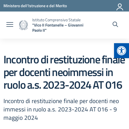
Vai ai contenuti
Vai al menu di navigazione
Vai al footer
Ministero dell'Istruzione e del Merito
Istituto Comprensivo Statale
"Vico II Fontanelle – Giovanni
Paolo II"
Apr
Incontro di restituzione finale
per docenti neoimmessi in
ruolo a.s. 2023-2024 AT 016
Incontro di restituzione finale per docenti neo
immessi in ruolo a.s. 2023-2024 AT 016 - 9
maggio 2024