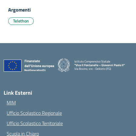
Argomenti
Telethon
Istituto Comprensivo Statale
"Vico II Fontanelle – Giovanni Paolo II"
Via Bovino, snc - Deliceto (FG)
— Visita la pagina iniziale della scuola
Link Esterni
MIM
Ufficio Scolastico Regionale
Ufficio Scolastico Territoriale
Scuola in Chiaro