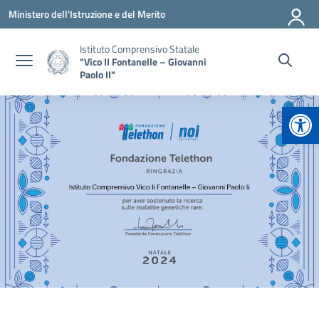
Vai ai contenuti
Vai al menu di navigazione
Vai al footer
Ministero dell'Istruzione e del Merito
Istituto Comprensivo Statale
"Vico II Fontanelle – Giovanni
Paolo II"
Apr