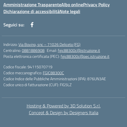
Amministrazione Trasparente
Albo online
Privacy Policy
Dichiarazione di accessibilità
Note legali
Seguici su:
Indirizzo:
Via Bovino, snc – 71026 Deliceto (FG)
Centralino:
0881886908
Email:
fgic88300c@istruzione.it
Posta elettronica certificata (PEC):
fgic88300c@pec.istruzione.it
Codice fiscale: 94115070719
Codice meccanografico:
FGIC88300C
Codice Indice delle Pubbliche Amministrazioni (IPA): 876UN3AE
Codice unico di fatturazione (CUF): FIG5LZ
Hosting & Powered by 3D Solution S.r.l.
Concept & Design by Designers Italia