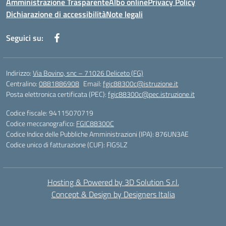
Amministrazione Trasparente
Albo online
Privacy Policy
Dichiarazione di accessibilità
Note legali
Seguici su:
Indirizzo:
Via Bovino, snc – 71026 Deliceto (FG)
Centralino:
0881886908
Email:
fgic88300c@istruzione.it
Posta elettronica certificata (PEC):
fgic88300c@pec.istruzione.it
Codice fiscale: 94115070719
Codice meccanografico:
FGIC88300C
Codice Indice delle Pubbliche Amministrazioni (IPA): 876UN3AE
Codice unico di fatturazione (CUF): FIG5LZ
Hosting & Powered by 3D Solution S.r.l.
Concept & Design by Designers Italia