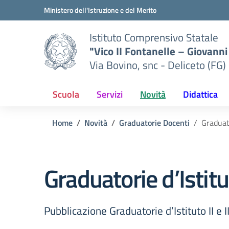
Vai ai contenuti
Vai al menu di navigazione
Vai al footer
Ministero dell'Istruzione e del Merito
Istituto Comprensivo Statale
"Vico II Fontanelle – Giovanni 
Via Bovino, snc - Deliceto (FG)
Scuola
Servizi
Novità
Didattica
Home
Novità
Graduatorie Docenti
Graduato
Graduatorie d’Istitut
Pubblicazione Graduatorie d’Istituto II e