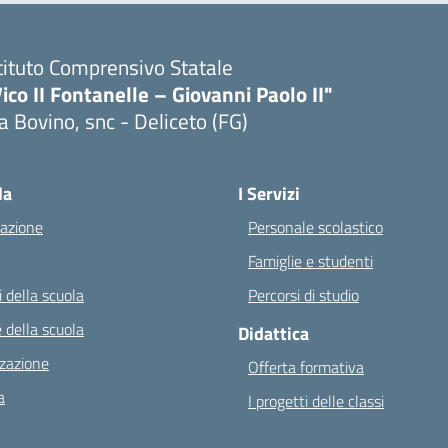
tituto Comprensivo Statale
ico II Fontanelle – Giovanni Paolo II"
a Bovino, snc - Deliceto (FG)
Visita la pagina iniziale della scuola
la
I Servizi
azione
Personale scolastico
Famiglie e studenti
 della scuola
Percorsi di studio
 della scuola
Didattica
zazione
Offerta formativa
a
I progetti delle classi