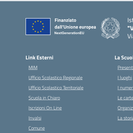
Is
"V
Vi
— 
Link Esterni
La Scuo
MIM
Present
Ufficio Scolastico Regionale
I luoghi
Ufficio Scolastico Territoriale
I numeri
Scuola in Chiaro
Le carte
Iscrizioni On Line
Organiz
Invalsi
La stori
Comune