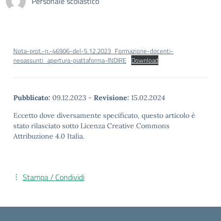
Personale scolastico
Nota-prot.-n.-46906-del-5.12.2023_Formazione-docenti-
neoassunti_apertura-piattaforma-INDIRE
Download
Pubblicato:
09.12.2023
-
Revisione:
15.02.2024
Eccetto dove diversamente specificato, questo articolo è
stato rilasciato sotto Licenza Creative Commons
Attribuzione 4.0 Italia.
Stampa / Condividi