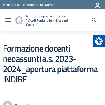
Vai ai contenuti
Vai al menu di navigazione
Vai al footer
Ministero dell'Istruzione e del Merito
Istituto Comprensivo Statale
"Vico II Fontanelle – Giovanni
Paolo II"
Apr
Formazione docenti
neoassunti a.s. 2023-
2024_apertura piattaforma
INDIRE