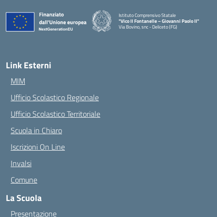
Istituto Comprensivo Statale
"Vico II Fontanelle – Giovanni Paolo II"
Via Bovino, snc - Deliceto (FG)
— Visita la pagina iniziale della scuola
Link Esterni
MIM
Ufficio Scolastico Regionale
Ufficio Scolastico Territoriale
Scuola in Chiaro
Iscrizioni On Line
Invalsi
Comune
La Scuola
Presentazione