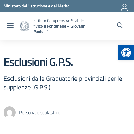
Vai ai contenuti
Vai al menu di navigazione
Vai al footer
Ministero dell'Istruzione e del Merito
Istituto Comprensivo Statale
"Vico II Fontanelle – Giovanni
Paolo II"
Apr
Esclusioni G.P.S.
Esclusioni dalle Graduatorie provinciali per le
supplenze (G.P.S.)
Personale scolastico