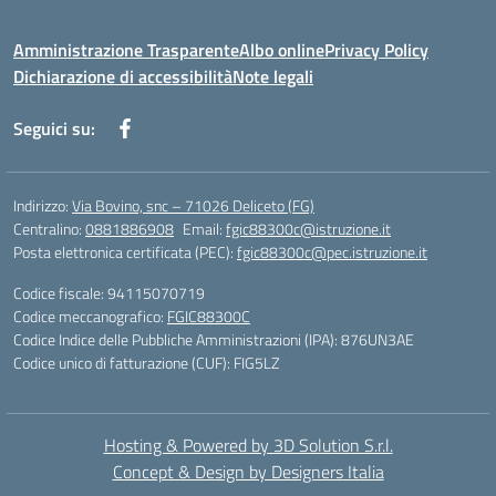
Amministrazione Trasparente
Albo online
Privacy Policy
Dichiarazione di accessibilità
Note legali
Seguici su:
Indirizzo:
Via Bovino, snc – 71026 Deliceto (FG)
Centralino:
0881886908
Email:
fgic88300c@istruzione.it
Posta elettronica certificata (PEC):
fgic88300c@pec.istruzione.it
Codice fiscale: 94115070719
Codice meccanografico:
FGIC88300C
Codice Indice delle Pubbliche Amministrazioni (IPA): 876UN3AE
Codice unico di fatturazione (CUF): FIG5LZ
Hosting & Powered by 3D Solution S.r.l.
Concept & Design by Designers Italia