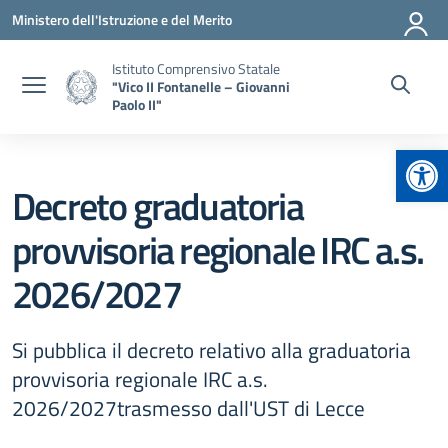
Vai ai contenuti
Vai al menu di navigazione
Vai al footer
Ministero dell'Istruzione e del Merito
Istituto Comprensivo Statale
"Vico II Fontanelle – Giovanni
Paolo II"
Apr
Decreto graduatoria
provvisoria regionale IRC a.s.
2026/2027
Si pubblica il decreto relativo alla graduatoria
provvisoria regionale IRC a.s.
2026/2027trasmesso dall'UST di Lecce