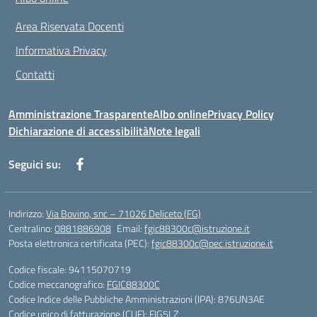
Area Riservata Docenti
Informativa Privacy
Contatti
Amministrazione Trasparente
Albo online
Privacy Policy
Dichiarazione di accessibilità
Note legali
Seguici su:
Indirizzo:
Via Bovino, snc – 71026 Deliceto (FG)
Centralino:
0881886908
Email:
fgic88300c@istruzione.it
Posta elettronica certificata (PEC):
fgic88300c@pec.istruzione.it
Codice fiscale: 94115070719
Codice meccanografico:
FGIC88300C
Codice Indice delle Pubbliche Amministrazioni (IPA): 876UN3AE
Codice unico di fatturazione (CUF): FIG5LZ