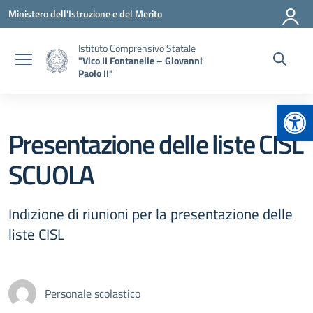
Vai ai contenuti
Vai al menu di navigazione
Vai al footer
Ministero dell'Istruzione e del Merito
Istituto Comprensivo Statale
"Vico II Fontanelle – Giovanni
Paolo II"
Apr
Presentazione delle liste CISL
SCUOLA
Indizione di riunioni per la presentazione delle
liste CISL
Personale scolastico