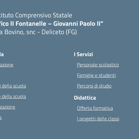
tituto Comprensivo Statale
ico II Fontanelle – Giovanni Paolo II"
a Bovino, snc - Deliceto (FG)
Visita la pagina iniziale della scuola
la
I Servizi
azione
Personale scolastico
Famiglie e studenti
 della scuola
Percorsi di studio
 della scuola
Didattica
zazione
Offerta formativa
a
I progetti delle classi