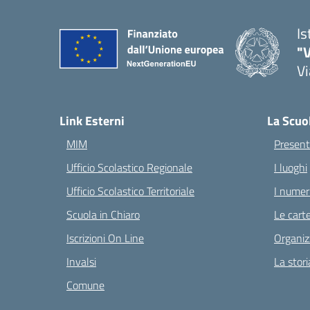
Is
"V
Vi
— 
Link Esterni
La Scuo
MIM
Present
Ufficio Scolastico Regionale
I luoghi
Ufficio Scolastico Territoriale
I numeri
Scuola in Chiaro
Le carte
Iscrizioni On Line
Organiz
Invalsi
La stori
Comune