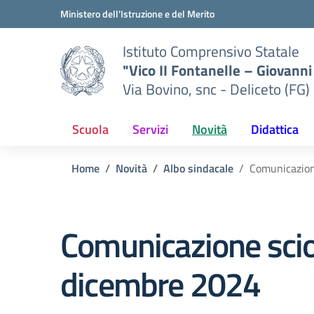
Vai ai contenuti
Vai al menu di navigazione
Vai al footer
Ministero dell'Istruzione e del Merito
Istituto Comprensivo Statale
"Vico II Fontanelle – Giovanni 
Via Bovino, snc - Deliceto (FG)
Scuola
Servizi
Novità
Didattica
Home
Novità
Albo sindacale
Comunicazion
Comunicazione sci
dicembre 2024