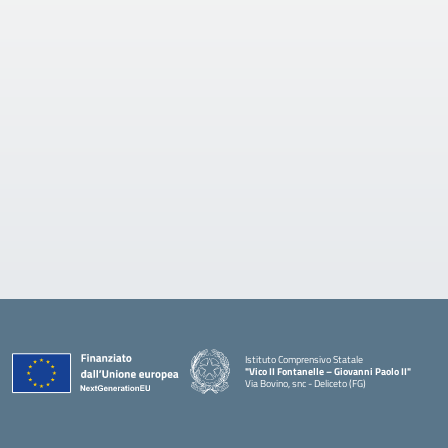
Istituto Comprensivo Statale
"Vico II Fontanelle – Giovanni Paolo II"
Via Bovino, snc - Deliceto (FG)
— Visita la pagina iniziale della scuola