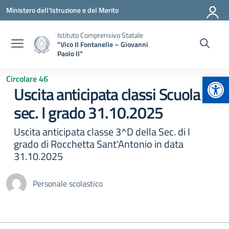
Vai ai contenuti
Vai al menu di navigazione
Vai al footer
Ministero dell'Istruzione e del Merito
Istituto Comprensivo Statale
"Vico II Fontanelle – Giovanni
Paolo II"
Apr
Circolare 46
Uscita anticipata classi Scuola
sec. I grado 31.10.2025
Uscita anticipata classe 3^D della Sec. di I
grado di Rocchetta Sant'Antonio in data
31.10.2025
Personale scolastico