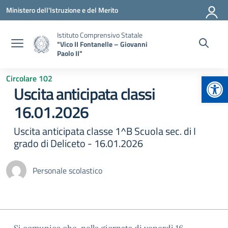
Vai ai contenuti
Vai al menu di navigazione
Vai al footer
Ministero dell'Istruzione e del Merito
Istituto Comprensivo Statale
"Vico II Fontanelle – Giovanni
Paolo II"
Apr
Circolare 102
Uscita anticipata classi
16.01.2026
Uscita anticipata classe 1^B Scuola sec. di I
grado di Deliceto - 16.01.2026
Personale scolastico