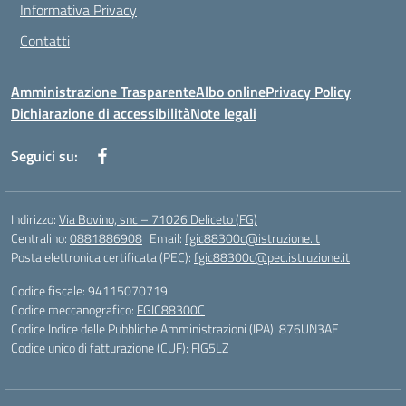
Informativa Privacy
Contatti
Amministrazione Trasparente
Albo online
Privacy Policy
Dichiarazione di accessibilità
Note legali
Seguici su:
Indirizzo:
Via Bovino, snc – 71026 Deliceto (FG)
Centralino:
0881886908
Email:
fgic88300c@istruzione.it
Posta elettronica certificata (PEC):
fgic88300c@pec.istruzione.it
Codice fiscale: 94115070719
Codice meccanografico:
FGIC88300C
Codice Indice delle Pubbliche Amministrazioni (IPA): 876UN3AE
Codice unico di fatturazione (CUF): FIG5LZ