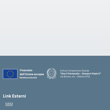
Istituto Comprensivo Statale
"Vico II Fontanelle – Giovanni Paolo II"
Via Bovino, snc - Deliceto (FG)
— Visita la pagina iniziale della scuola
Link Esterni
MIM