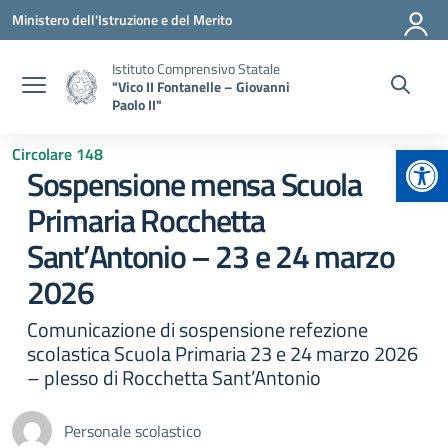
Vai ai contenuti
Vai al menu di navigazione
Vai al footer
Ministero dell'Istruzione e del Merito
Istituto Comprensivo Statale
"Vico II Fontanelle – Giovanni
Paolo II"
Apr
Circolare 148
Sospensione mensa Scuola
Primaria Rocchetta
Sant’Antonio – 23 e 24 marzo
2026
Comunicazione di sospensione refezione
scolastica Scuola Primaria 23 e 24 marzo 2026
– plesso di Rocchetta Sant’Antonio
Personale scolastico