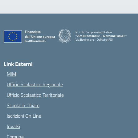
Istituto Comprensivo Statale
"Vico II Fontanelle – Giovanni Paolo II"
Via Bovino, snc - Deliceto (FG)
— Visita la pagina iniziale della scuola
Link Esterni
MIM
Ufficio Scolastico Regionale
Ufficio Scolastico Territoriale
Scuola in Chiaro
Iscrizioni On Line
Invalsi
Comune