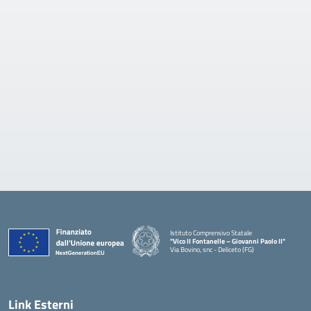
Istituto Comprensivo Statale
"Vico II Fontanelle – Giovanni Paolo II"
Via Bovino, snc - Deliceto (FG)
— Visita la pagina iniziale della scuola
Link Esterni