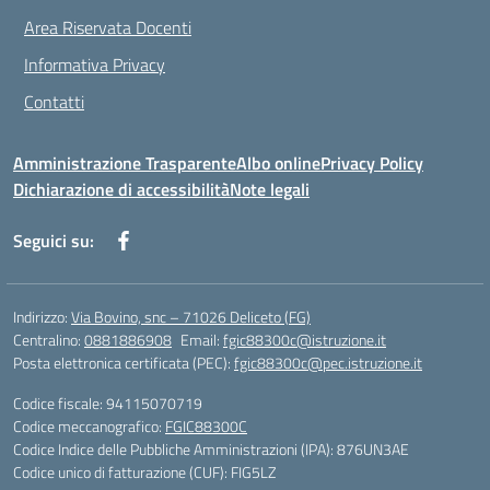
Area Riservata Docenti
Informativa Privacy
Contatti
Amministrazione Trasparente
Albo online
Privacy Policy
Dichiarazione di accessibilità
Note legali
Seguici su:
Indirizzo:
Via Bovino, snc – 71026 Deliceto (FG)
Centralino:
0881886908
Email:
fgic88300c@istruzione.it
Posta elettronica certificata (PEC):
fgic88300c@pec.istruzione.it
Codice fiscale: 94115070719
Codice meccanografico:
FGIC88300C
Codice Indice delle Pubbliche Amministrazioni (IPA): 876UN3AE
Codice unico di fatturazione (CUF): FIG5LZ