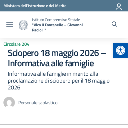
Vai ai contenuti
Vai al menu di navigazione
Vai al footer
Ministero dell'Istruzione e del Merito
Istituto Comprensivo Statale
"Vico II Fontanelle – Giovanni
Paolo II"
Apr
Circolare 204
Sciopero 18 maggio 2026 –
Informativa alle famiglie
Informativa alle famiglie in merito alla
proclamazione di sciopero per il 18 maggio
2026
Personale scolastico