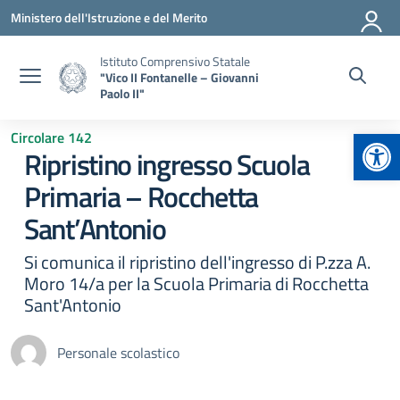
Vai ai contenuti
Vai al menu di navigazione
Vai al footer
Ministero dell'Istruzione e del Merito
Istituto Comprensivo Statale
"Vico II Fontanelle – Giovanni
Paolo II"
Apr
Circolare 142
Ripristino ingresso Scuola
Primaria – Rocchetta
Sant’Antonio
Si comunica il ripristino dell'ingresso di P.zza A.
Moro 14/a per la Scuola Primaria di Rocchetta
Sant'Antonio
Personale scolastico