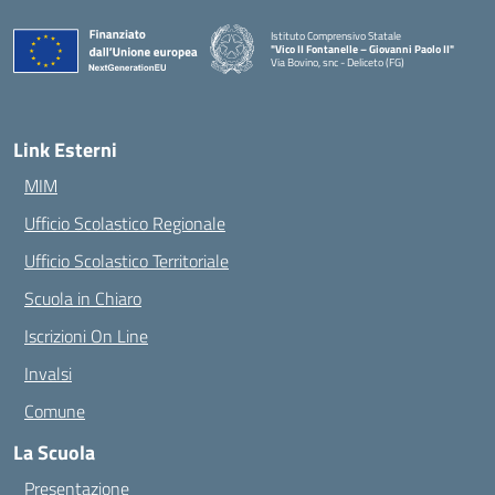
Istituto Comprensivo Statale
"Vico II Fontanelle – Giovanni Paolo II"
Via Bovino, snc - Deliceto (FG)
— Visita la pagina iniziale della scuola
Link Esterni
MIM
Ufficio Scolastico Regionale
Ufficio Scolastico Territoriale
Scuola in Chiaro
Iscrizioni On Line
Invalsi
Comune
La Scuola
Presentazione