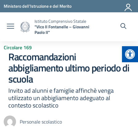
Vai ai contenuti
Vai al menu di navigazione
Vai al footer
Ministero dell'Istruzione e del Merito
Istituto Comprensivo Statale
"Vico II Fontanelle – Giovanni
Paolo II"
Apr
Circolare 169
Raccomandazioni
abbigliamento ultimo periodo di
scuola
Invito ad alunni e famiglie affinchè venga
utilizzato un abbigliamento adeguato al
contesto scolastico
Personale scolastico