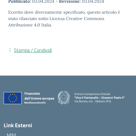
Pubblicato:
03.04.2024
-
Revisione:
03.04.2024
Eccetto dove diversamente specificato, questo articolo è
stato rilasciato sotto Licenza Creative Commons
Attribuzione 4.0 Italia.
Stampa / Condividi
Istituto Comprensivo Statale
"Vico II Fontanelle – Giovanni Paolo II"
Via Bovino, snc - Deliceto (FG)
— Visita la pagina iniziale della scuola
Link Esterni
MIM