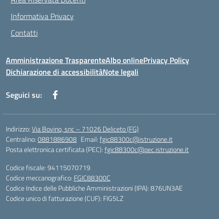
Informativa Privacy
Contatti
Amministrazione Trasparente
Albo online
Privacy Policy
Dichiarazione di accessibilità
Note legali
Seguici su:
Indirizzo:
Via Bovino, snc – 71026 Deliceto (FG)
Centralino:
0881886908
Email:
fgic88300c@istruzione.it
Posta elettronica certificata (PEC):
fgic88300c@pec.istruzione.it
Codice fiscale: 94115070719
Codice meccanografico:
FGIC88300C
Codice Indice delle Pubbliche Amministrazioni (IPA): 876UN3AE
Codice unico di fatturazione (CUF): FIG5LZ