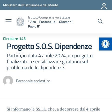
Vai ai contenuti
Vai al menu di navigazione
Vai al footer
Ministero dell'Istruzione e del Merito
Istituto Comprensivo Statale
"Vico II Fontanelle – Giovanni
Paolo II"
Apr
Circolare 143
Progetto S.O.S. Dipendenze
Partirà, in data 4 aprile 2024, un progetto
finalizzato a sensibilizzare gli alunni sul
problema delle dipendenze.
Personale scolastico
Si informano le SS.LL. che, a decorrere dal 4 aprile