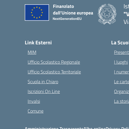
Is
"V
Vi
— 
Link Esterni
La Scuo
MIM
Present
Ufficio Scolastico Regionale
I luoghi
Ufficio Scolastico Territoriale
I numeri
Scuola in Chiaro
Le carte
Iscrizioni On Line
Organiz
Invalsi
La stori
Comune
Amministrazione Trasparente
Albo online
Privacy Poli