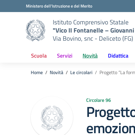
Vai ai contenuti
Vai al menu di navigazione
Vai al footer
Ministero dell'Istruzione e del Merito
Istituto Comprensivo Statale
"Vico II Fontanelle – Giovanni 
Via Bovino, snc - Deliceto (FG)
Scuola
Servizi
Novità
Didattica
Home
Novità
Le circolari
Progetto “La form
Circolare 96
Progetto
emozion