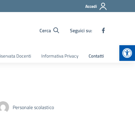
Accedi
Cerca
Seguici su:
Apr
iservata Docenti
Informativa Privacy
Contatti
Personale scolastico