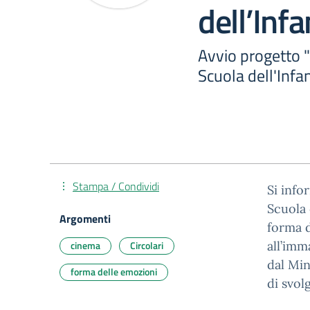
dell’Infa
Avvio progetto 
Scuola dell'Infa
Stampa / Condividi
Si info
Scuola 
Argomenti
forma d
cinema
Circolari
all’imm
dal Min
forma delle emozioni
di svol