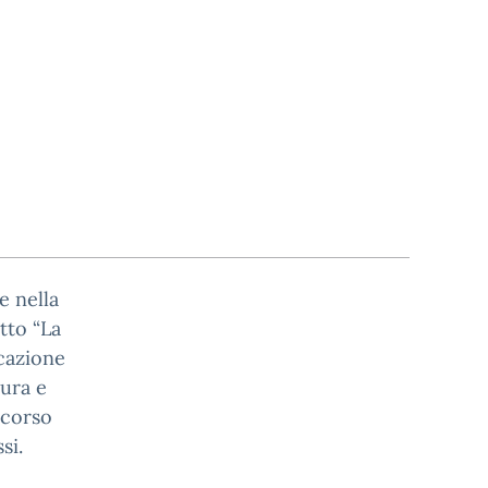
e nella
etto “La
ucazione
tura e
 corso
si.