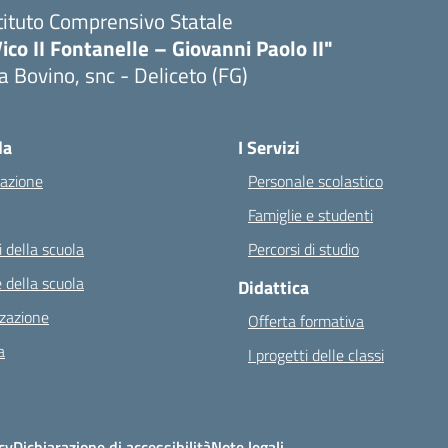
tituto Comprensivo Statale
ico II Fontanelle – Giovanni Paolo II"
a Bovino, snc - Deliceto (FG)
Visita la pagina iniziale della scuola
la
I Servizi
azione
Personale scolastico
Famiglie e studenti
 della scuola
Percorsi di studio
 della scuola
Didattica
zazione
Offerta formativa
a
I progetti delle classi
cy
Dichiarazione di accessibilità
Note legali