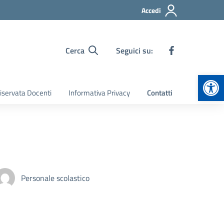
Accedi
Cerca
Seguici su:
Apr
iservata Docenti
Informativa Privacy
Contatti
Personale scolastico