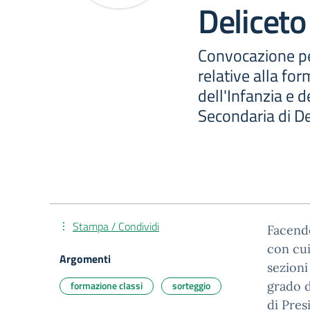
Deliceto
Convocazione per
relative alla fo
dell'Infanzia e d
Secondaria di De
Stampa / Condividi
Facendo
con cui
Argomenti
sezioni 
formazione classi
sorteggio
grado d
di Pres