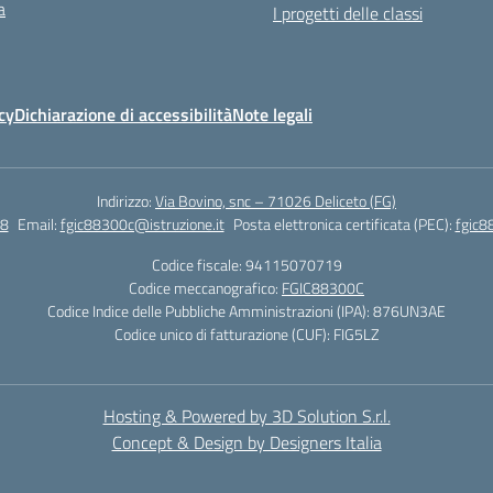
a
I progetti delle classi
cy
Dichiarazione di accessibilità
Note legali
Indirizzo:
Via Bovino, snc – 71026 Deliceto (FG)
8
Email:
fgic88300c@istruzione.it
Posta elettronica certificata (PEC):
fgic8
Codice fiscale: 94115070719
Codice meccanografico:
FGIC88300C
Codice Indice delle Pubbliche Amministrazioni (IPA): 876UN3AE
Codice unico di fatturazione (CUF): FIG5LZ
Hosting & Powered by 3D Solution S.r.l.
Concept & Design by Designers Italia