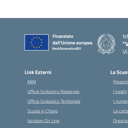
Is
"V
Vi
— 
Link Esterni
La Scuo
MIM
Present
Ufficio Scolastico Regionale
I luoghi
Ufficio Scolastico Territoriale
I numeri
Scuola in Chiaro
Le carte
Iscrizioni On Line
Organiz