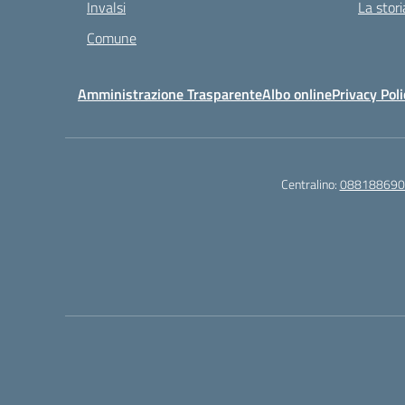
Invalsi
La stori
Comune
Amministrazione Trasparente
Albo online
Privacy Poli
Centralino:
088188690