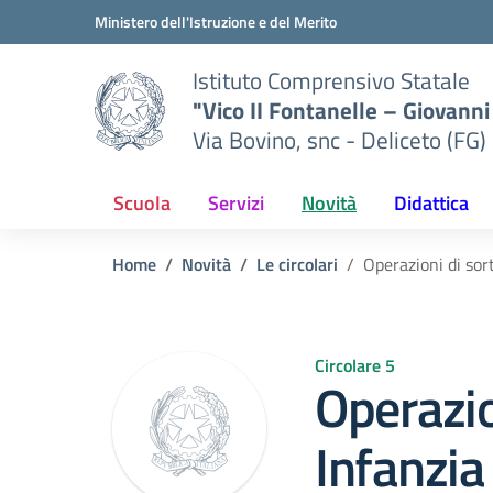
Vai ai contenuti
Vai al menu di navigazione
Vai al footer
Ministero dell'Istruzione e del Merito
Istituto Comprensivo Statale
"Vico II Fontanelle – Giovanni 
Via Bovino, snc - Deliceto (FG)
Scuola
Servizi
Novità
Didattica
Home
Novità
Le circolari
Operazioni di sor
Circolare 5
Operazio
Infanzia