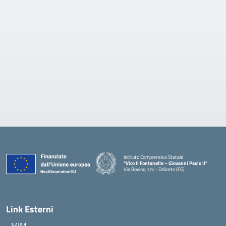
Istituto Comprensivo Statale
"Vico II Fontanelle – Giovanni Paolo II"
Via Bovino, snc - Deliceto (FG)
— Visita la pagina iniziale della scuola
Link Esterni
MIM