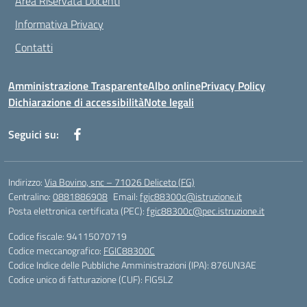
Area Riservata Docenti
Informativa Privacy
Contatti
Amministrazione Trasparente
Albo online
Privacy Policy
Dichiarazione di accessibilità
Note legali
Seguici su:
Indirizzo:
Via Bovino, snc – 71026 Deliceto (FG)
Centralino:
0881886908
Email:
fgic88300c@istruzione.it
Posta elettronica certificata (PEC):
fgic88300c@pec.istruzione.it
Codice fiscale: 94115070719
Codice meccanografico:
FGIC88300C
Codice Indice delle Pubbliche Amministrazioni (IPA): 876UN3AE
Codice unico di fatturazione (CUF): FIG5LZ