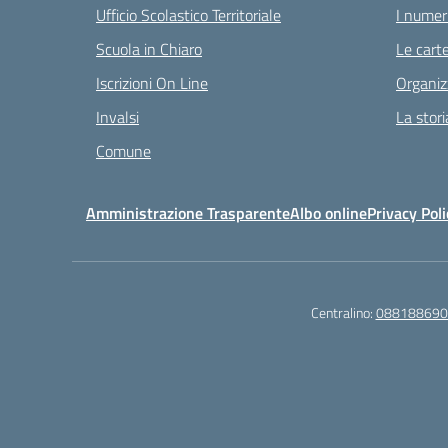
Ufficio Scolastico Territoriale
I numeri
Scuola in Chiaro
Le carte
Iscrizioni On Line
Organiz
Invalsi
La stori
Comune
Amministrazione Trasparente
Albo online
Privacy Poli
Centralino:
088188690