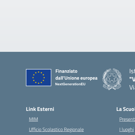
Is
"V
Vi
— 
Link Esterni
La Scuo
MIM
Present
Ufficio Scolastico Regionale
I luoghi