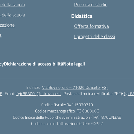
 della scuola
Percorsi di studio
 della scuola
Didattica
zazione
Offerta formativa
a
I progetti delle classi
cy
Dichiarazione di accessibilità
Note legali
Indirizzo:
Via Bovino, snc – 71026 Deliceto (FG)
8
Email:
fgic88300c@istruzione.it
Posta elettronica certificata (PEC):
fgic8
Codice fiscale: 94115070719
Codice meccanografico:
FGIC88300C
Codice Indice delle Pubbliche Amministrazioni (IPA): 876UN3AE
Codice unico di fatturazione (CUF): FIG5LZ