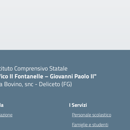
tituto Comprensivo Statale
ico II Fontanelle – Giovanni Paolo II"
a Bovino, snc - Deliceto (FG)
Visita la pagina iniziale della scuola
la
I Servizi
azione
Personale scolastico
Famiglie e studenti