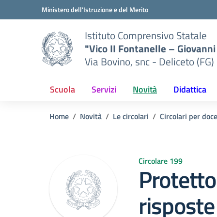
Vai ai contenuti
Vai al menu di navigazione
Vai al footer
Ministero dell'Istruzione e del Merito
Istituto Comprensivo Statale
"Vico II Fontanelle – Giovanni 
Via Bovino, snc - Deliceto (FG)
Scuola
Servizi
Novità
Didattica
Home
Novità
Le circolari
Circolari per doc
Circolare 199
Protetto
risposte