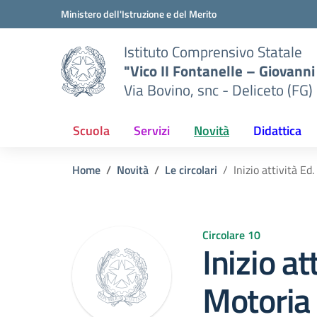
Vai ai contenuti
Vai al menu di navigazione
Vai al footer
Ministero dell'Istruzione e del Merito
Istituto Comprensivo Statale
"Vico II Fontanelle – Giovanni 
Via Bovino, snc - Deliceto (FG)
Scuola
Servizi
Novità
Didattica
Home
Novità
Le circolari
Inizio attività Ed
Circolare 10
Inizio at
Motoria 