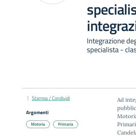
speciali
integraz
Integrazione degl
specialista - cl
Stampa / Condividi
Ad inte
pubblic
Argomenti
Motoria
Motoria
Primaria
Primari
Candel