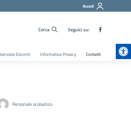
Accedi
Cerca
Seguici su:
Apr
iservata Docenti
Informativa Privacy
Contatti
Personale scolastico