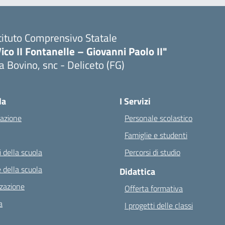
tituto Comprensivo Statale
ico II Fontanelle – Giovanni Paolo II"
a Bovino, snc - Deliceto (FG)
Visita la pagina iniziale della scuola
la
I Servizi
azione
Personale scolastico
Famiglie e studenti
 della scuola
Percorsi di studio
 della scuola
Didattica
zazione
Offerta formativa
a
I progetti delle classi