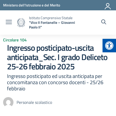
Vai ai contenuti
Vai al menu di navigazione
Vai al footer
Ministero dell'Istruzione e del Merito
Istituto Comprensivo Statale
"Vico II Fontanelle – Giovanni
Paolo II"
Apr
Circolare 104
Ingresso posticipato-uscita
anticipata_Sec. I grado Deliceto
25-26 febbraio 2025
Ingresso posticipato ed uscita anticipata per
concomitanza con concorso docenti - 25/26
febbraio
Personale scolastico