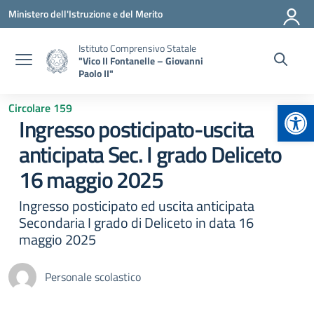
Vai ai contenuti
Vai al menu di navigazione
Vai al footer
Ministero dell'Istruzione e del Merito
Istituto Comprensivo Statale
"Vico II Fontanelle – Giovanni
Paolo II"
Apr
Circolare 159
Ingresso posticipato-uscita
anticipata Sec. I grado Deliceto
16 maggio 2025
Ingresso posticipato ed uscita anticipata
Secondaria I grado di Deliceto in data 16
maggio 2025
Personale scolastico