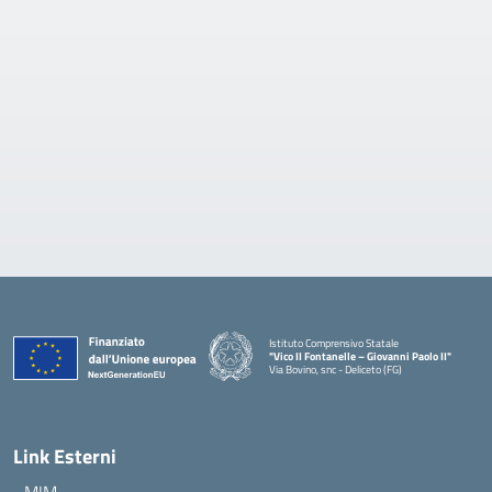
Istituto Comprensivo Statale
"Vico II Fontanelle – Giovanni Paolo II"
Via Bovino, snc - Deliceto (FG)
— Visita la pagina iniziale della scuola
Link Esterni