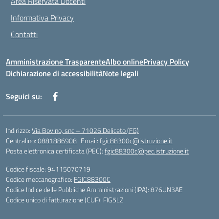
Area Riservata Docenti
Informativa Privacy
Contatti
Amministrazione Trasparente
Albo online
Privacy Policy
Dichiarazione di accessibilità
Note legali
Seguici su:
Indirizzo:
Via Bovino, snc – 71026 Deliceto (FG)
Centralino:
0881886908
Email:
fgic88300c@istruzione.it
Posta elettronica certificata (PEC):
fgic88300c@pec.istruzione.it
Codice fiscale: 94115070719
Codice meccanografico:
FGIC88300C
Codice Indice delle Pubbliche Amministrazioni (IPA): 876UN3AE
Codice unico di fatturazione (CUF): FIG5LZ