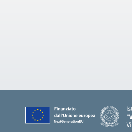
Is
"V
Vi