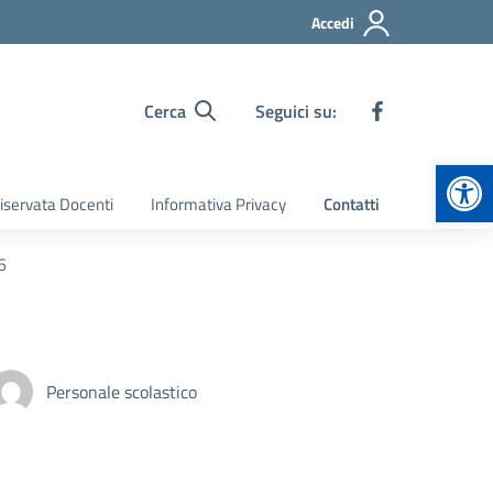
Accedi
Cerca
Seguici su:
Apr
iservata Docenti
Informativa Privacy
Contatti
6
Personale scolastico