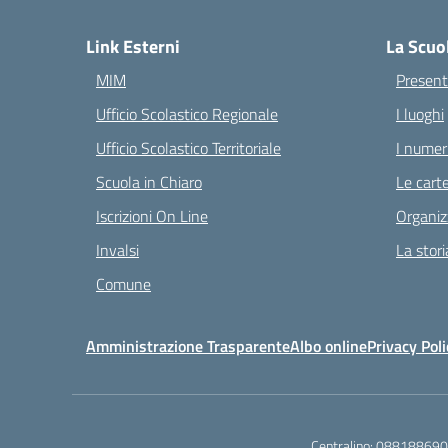
— 
Link Esterni
La Scuo
MIM
Present
Ufficio Scolastico Regionale
I luoghi
Ufficio Scolastico Territoriale
I numeri
Scuola in Chiaro
Le carte
Iscrizioni On Line
Organiz
Invalsi
La stori
Comune
Amministrazione Trasparente
Albo online
Privacy Poli
Centralino:
088188690