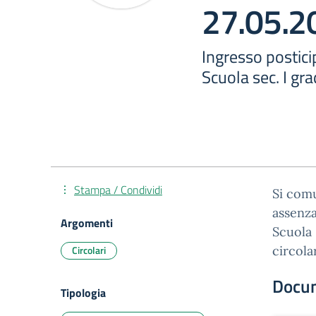
27.05.2
Ingresso postici
Scuola sec. I gr
Stampa / Condividi
Si comu
assenza
Argomenti
Scuola 
Circolari
circola
Docu
Tipologia