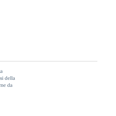
a
si della
ome da