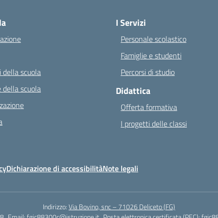
Visita la pagina iniziale della scuola
la
I Servizi
azione
Personale scolastico
Famiglie e studenti
 della scuola
Percorsi di studio
 della scuola
Didattica
zazione
Offerta formativa
a
I progetti delle classi
cy
Dichiarazione di accessibilità
Note legali
Indirizzo:
Via Bovino, snc – 71026 Deliceto (FG)
8
Email:
fgic88300c@istruzione.it
Posta elettronica certificata (PEC):
fgic8