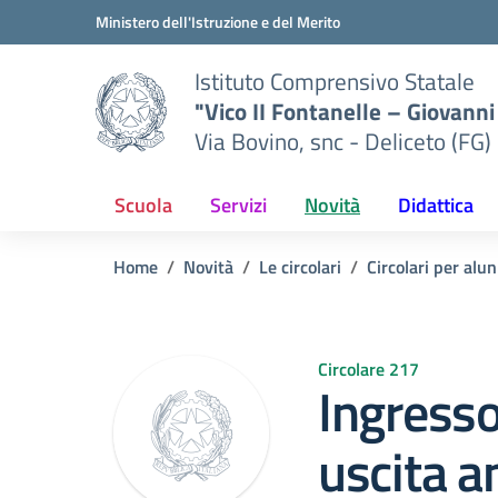
Vai ai contenuti
Vai al menu di navigazione
Vai al footer
Ministero dell'Istruzione e del Merito
Istituto Comprensivo Statale
"Vico II Fontanelle – Giovanni 
Via Bovino, snc - Deliceto (FG)
Scuola
Servizi
Novità
Didattica
Home
Novità
Le circolari
Circolari per alun
Circolare 217
Ingresso
uscita a