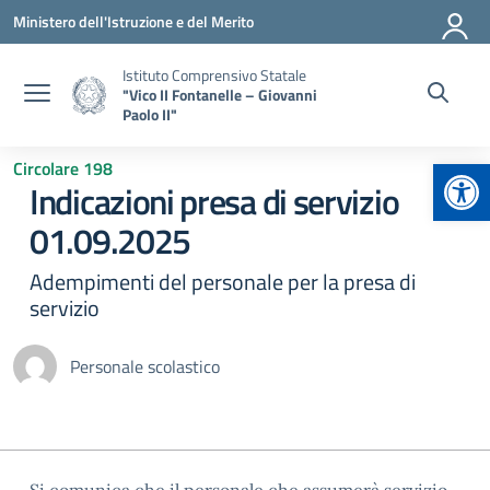
Vai ai contenuti
Vai al menu di navigazione
Vai al footer
Ministero dell'Istruzione e del Merito
Istituto Comprensivo Statale
"Vico II Fontanelle – Giovanni
Paolo II"
Apr
Circolare 198
Indicazioni presa di servizio
01.09.2025
Adempimenti del personale per la presa di
servizio
Personale scolastico