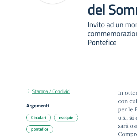
del Som
Invito ad un mo
commemorazion
Pontefice
Stampa / Condividi
In otte
con cui
Argomenti
per le 
Circolari
esequie
u.s.,
si
sarà os
pontefice
Compre