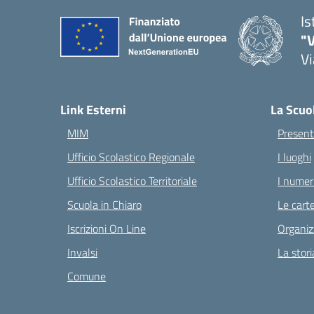
Is
"V
Vi
— 
Link Esterni
La Scuo
MIM
Present
Ufficio Scolastico Regionale
I luoghi
Ufficio Scolastico Territoriale
I numeri
Scuola in Chiaro
Le carte
Iscrizioni On Line
Organiz
Invalsi
La stori
Comune