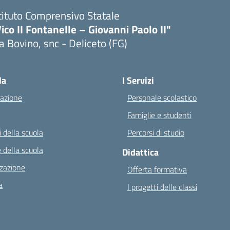
tituto Comprensivo Statale
ico II Fontanelle – Giovanni Paolo II"
a Bovino, snc - Deliceto (FG)
Visita la pagina iniziale della scuola
la
I Servizi
azione
Personale scolastico
Famiglie e studenti
 della scuola
Percorsi di studio
 della scuola
Didattica
zazione
Offerta formativa
a
I progetti delle classi