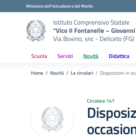
Vai ai contenuti
Vai al menu di navigazione
Vai al footer
Ministero dell'Istruzione e del Merito
Istituto Comprensivo Statale
"Vico II Fontanelle – Giovanni 
Via Bovino, snc - Deliceto (FG)
Scuola
Servizi
Novità
Didattica
Home
Novità
Le circolari
Disposizioni in o
Circolare 147
Disposiz
occasion