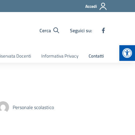
Accedi
Cerca
Seguici su:
Apr
iservata Docenti
Informativa Privacy
Contatti
Personale scolastico