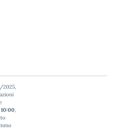
4/2025,
azioni
e
e 10:00
,
uto
Sommo