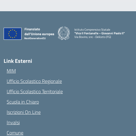
Istituto Comprensivo Statale
"Vico II Fontanelle – Giovanni Paolo II"
Via Bovino, snc - Deliceto (FG)
— Visita la pagina iniziale della scuola
Link Esterni
MIM
Ufficio Scolastico Regionale
Ufficio Scolastico Territoriale
Scuola in Chiaro
Iscrizioni On Line
Invalsi
Comune