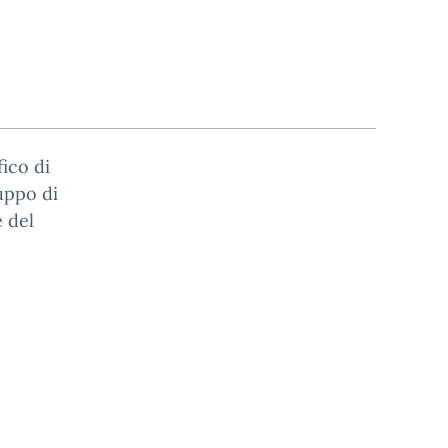
fico di
ruppo di
e del