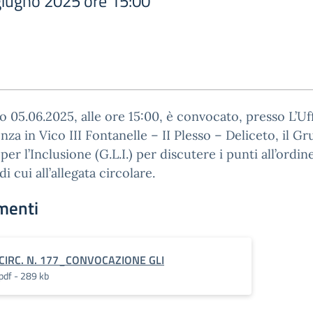
 giugno 2025 ore 15:00
no 05.06.2025, alle ore 15:00, è convocato, presso L’Uf
nza in Vico III Fontanelle – II Plesso – Deliceto, il G
per l’Inclusione (G.L.I.) per discutere i punti all’ordin
i cui all’allegata circolare.
menti
CIRC. N. 177_CONVOCAZIONE GLI
pdf - 289 kb