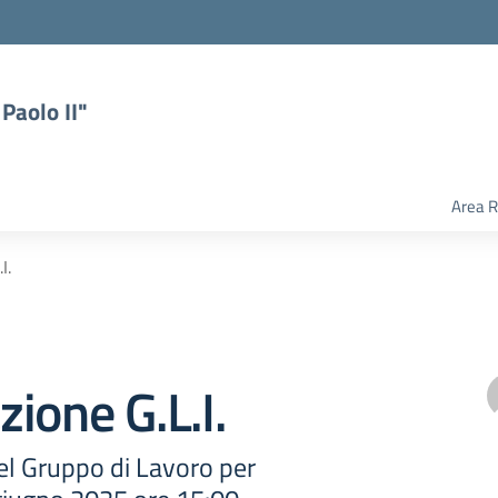
Paolo II"
Area R
I.
ione G.L.I.
l Gruppo di Lavoro per