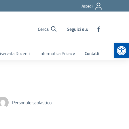
Accedi
Cerca
Seguici su:
Apr
iservata Docenti
Informativa Privacy
Contatti
Personale scolastico