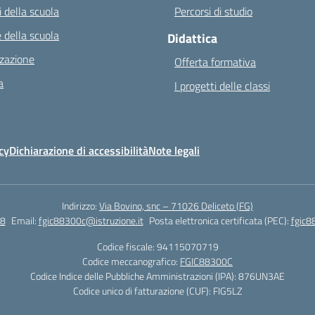
 della scuola
Percorsi di studio
 della scuola
Didattica
zazione
Offerta formativa
a
I progetti delle classi
cy
Dichiarazione di accessibilità
Note legali
Indirizzo:
Via Bovino, snc – 71026 Deliceto (FG)
8
Email:
fgic88300c@istruzione.it
Posta elettronica certificata (PEC):
fgic8
Codice fiscale: 94115070719
Codice meccanografico:
FGIC88300C
Codice Indice delle Pubbliche Amministrazioni (IPA): 876UN3AE
Codice unico di fatturazione (CUF): FIG5LZ