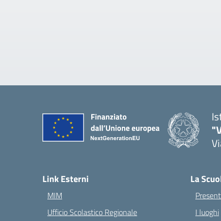
Is
"V
Vi
— 
Link Esterni
La Scuo
MIM
Present
Ufficio Scolastico Regionale
I luoghi