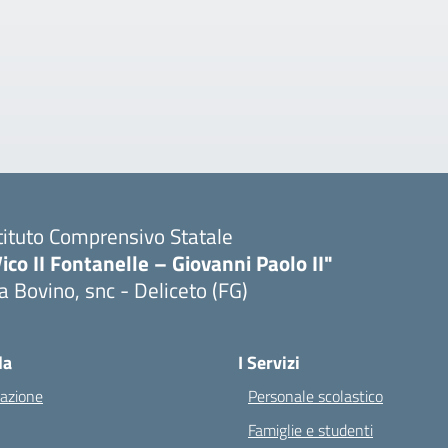
tituto Comprensivo Statale
ico II Fontanelle – Giovanni Paolo II"
a Bovino, snc - Deliceto (FG)
Visita la pagina iniziale della scuola
la
I Servizi
azione
Personale scolastico
Famiglie e studenti