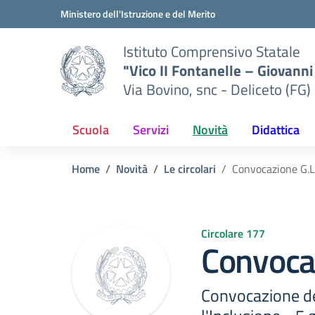
Vai ai contenuti
Vai al menu di navigazione
Vai al footer
Ministero dell'Istruzione e del Merito
Istituto Comprensivo Statale
"Vico II Fontanelle – Giovanni 
Via Bovino, snc - Deliceto (FG)
Scuola
Servizi
Novità
Didattica
Home
Novità
Le circolari
Convocazione G.L.
Circolare 177
Convocaz
Convocazione de