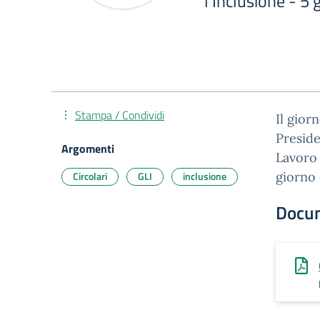
l'Inclusione - 5
Stampa / Condividi
Il gior
Preside
Argomenti
Lavoro 
Circolari
GLI
inclusione
giorno d
Docu