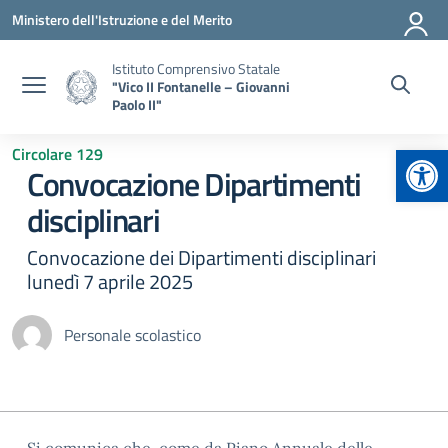
Vai ai contenuti
Vai al menu di navigazione
Vai al footer
Ministero dell'Istruzione e del Merito
Istituto Comprensivo Statale
"Vico II Fontanelle – Giovanni
Paolo II"
Apr
Circolare 129
Convocazione Dipartimenti
disciplinari
Convocazione dei Dipartimenti disciplinari
lunedì 7 aprile 2025
Personale scolastico