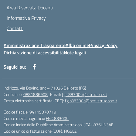
Area Riservata Docenti
Informativa Privacy
Contatti
Amministrazione Trasparente
Albo online
Privacy Policy
Dichiarazione di accessibilità
Note legali
Seguici su:
Indirizzo:
Via Bovino, snc – 71026 Deliceto (FG)
Centralino:
0881886908
Email:
fgic88300c@istruzione.it
Posta elettronica certificata (PEC):
fgic88300c@pec.istruzione.it
Codice fiscale: 94115070719
Codice meccanografico:
FGIC88300C
Codice Indice delle Pubbliche Amministrazioni (IPA): 876UN3AE
Codice unico di fatturazione (CUF): FIG5LZ