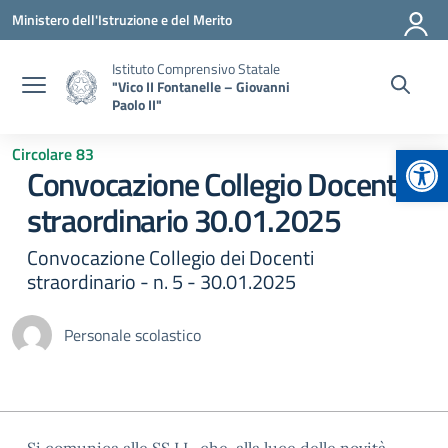
Vai ai contenuti
Vai al menu di navigazione
Vai al footer
Ministero dell'Istruzione e del Merito
Istituto Comprensivo Statale
"Vico II Fontanelle – Giovanni
Paolo II"
Apr
Circolare 83
Convocazione Collegio Docenti
straordinario 30.01.2025
Convocazione Collegio dei Docenti
straordinario - n. 5 - 30.01.2025
Personale scolastico