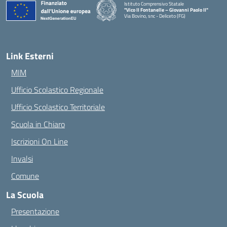
Istituto Comprensivo Statale
"Vico II Fontanelle – Giovanni Paolo II"
Via Bovino, snc - Deliceto (FG)
— Visita la pagina iniziale della scuola
Link Esterni
MIM
Ufficio Scolastico Regionale
Ufficio Scolastico Territoriale
Scuola in Chiaro
Iscrizioni On Line
Invalsi
Comune
La Scuola
Presentazione