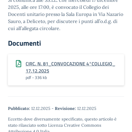
Si comunica alle SS.LL. che mercoledì 17 dicembre
2025, alle ore 17:00, è convocato il Collegio dei
Docenti unitario presso la Sala Europa in Via Nazario
Sauro, a Deliceto, per discutere i punti all’o.d.g. di
cui all’allegata circolare.
Documenti
CIRC. N. 81_CONVOCAZIONE 4°COLLEGIO_
17.12.2025
pdf - 336 kb
Pubblicato:
12.12.2025
-
Revisione:
12.12.2025
Eccetto dove diversamente specificato, questo articolo è
stato rilasciato sotto Licenza Creative Commons
Attribuzione 4.0 Italia.