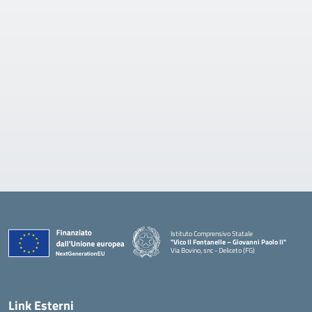
Istituto Comprensivo Statale
"Vico II Fontanelle – Giovanni Paolo II"
Via Bovino, snc - Deliceto (FG)
— Visita la pagina iniziale della scuola
Link Esterni