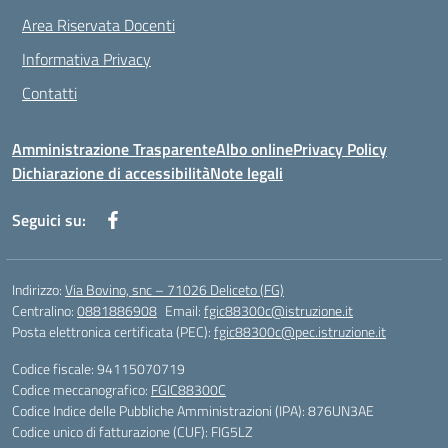
Area Riservata Docenti
Informativa Privacy
Contatti
Amministrazione Trasparente
Albo online
Privacy Policy
Dichiarazione di accessibilità
Note legali
Seguici su:
Indirizzo:
Via Bovino, snc – 71026 Deliceto (FG)
Centralino:
0881886908
Email:
fgic88300c@istruzione.it
Posta elettronica certificata (PEC):
fgic88300c@pec.istruzione.it
Codice fiscale: 94115070719
Codice meccanografico:
FGIC88300C
Codice Indice delle Pubbliche Amministrazioni (IPA): 876UN3AE
Codice unico di fatturazione (CUF): FIG5LZ