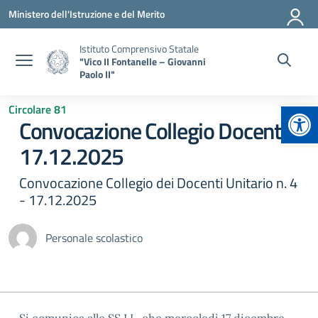
Vai ai contenuti
Vai al menu di navigazione
Vai al footer
Ministero dell'Istruzione e del Merito
Istituto Comprensivo Statale
"Vico II Fontanelle – Giovanni
Paolo II"
Apr
Circolare 81
Convocazione Collegio Docenti
17.12.2025
Convocazione Collegio dei Docenti Unitario n. 4
- 17.12.2025
Personale scolastico