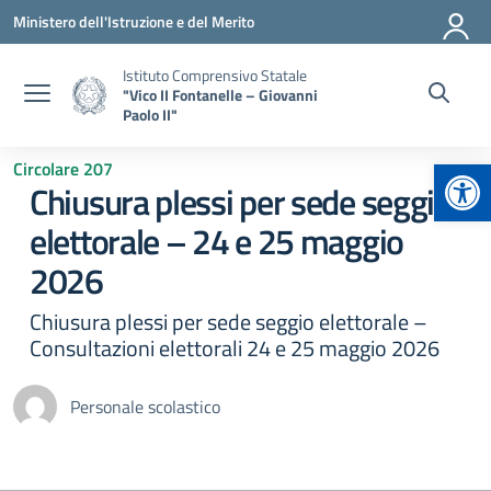
Vai ai contenuti
Vai al menu di navigazione
Vai al footer
Ministero dell'Istruzione e del Merito
Istituto Comprensivo Statale
"Vico II Fontanelle – Giovanni
Paolo II"
Apr
Circolare 207
Chiusura plessi per sede seggio
elettorale – 24 e 25 maggio
2026
Chiusura plessi per sede seggio elettorale –
Consultazioni elettorali 24 e 25 maggio 2026
Personale scolastico