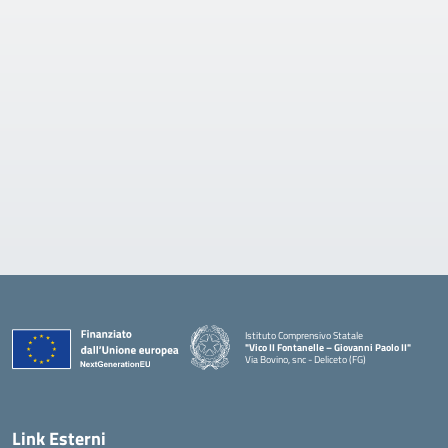
Istituto Comprensivo Statale
"Vico II Fontanelle – Giovanni Paolo II"
Via Bovino, snc - Deliceto (FG)
— Visita la pagina iniziale della scuola
Link Esterni