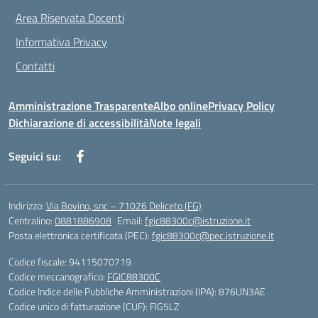
Area Riservata Docenti
Informativa Privacy
Contatti
Amministrazione Trasparente
Albo online
Privacy Policy
Dichiarazione di accessibilità
Note legali
Seguici su:
Indirizzo:
Via Bovino, snc – 71026 Deliceto (FG)
Centralino:
0881886908
Email:
fgic88300c@istruzione.it
Posta elettronica certificata (PEC):
fgic88300c@pec.istruzione.it
Codice fiscale: 94115070719
Codice meccanografico:
FGIC88300C
Codice Indice delle Pubbliche Amministrazioni (IPA): 876UN3AE
Codice unico di fatturazione (CUF): FIG5LZ