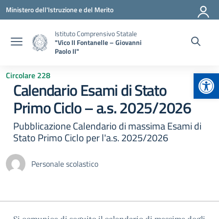
Vai ai contenuti
Vai al menu di navigazione
Vai al footer
Ministero dell'Istruzione e del Merito
Istituto Comprensivo Statale
"Vico II Fontanelle – Giovanni
Paolo II"
Apr
Circolare 228
Calendario Esami di Stato
Primo Ciclo – a.s. 2025/2026
Pubblicazione Calendario di massima Esami di
Stato Primo Ciclo per l'a.s. 2025/2026
Personale scolastico