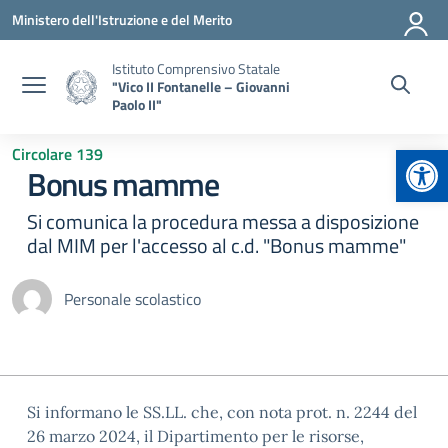
Vai ai contenuti
Vai al menu di navigazione
Vai al footer
Ministero dell'Istruzione e del Merito
Istituto Comprensivo Statale
"Vico II Fontanelle – Giovanni
Paolo II"
Apr
Circolare 139
Bonus mamme
Si comunica la procedura messa a disposizione
dal MIM per l'accesso al c.d. "Bonus mamme"
Personale scolastico
Si informano le SS.LL. che, con nota prot. n. 2244 del
26 marzo 2024, il Dipartimento per le risorse,