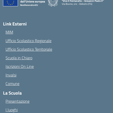
"Vico II Fontanelle – Giovanni Paolo II"
Via Bovino, snc - Deliceto (FG)
— Visita la pagina iniziale della scuola
Link Esterni
MIM
Ufficio Scolastico Regionale
Ufficio Scolastico Territoriale
Scuola in Chiaro
Iscrizioni On Line
Invalsi
Comune
La Scuola
Presentazione
I luoghi