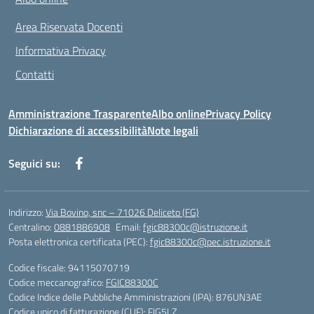
Area Riservata Docenti
Informativa Privacy
Contatti
Amministrazione Trasparente
Albo online
Privacy Policy
Dichiarazione di accessibilità
Note legali
Seguici su:
Indirizzo:
Via Bovino, snc – 71026 Deliceto (FG)
Centralino:
0881886908
Email:
fgic88300c@istruzione.it
Posta elettronica certificata (PEC):
fgic88300c@pec.istruzione.it
Codice fiscale: 94115070719
Codice meccanografico:
FGIC88300C
Codice Indice delle Pubbliche Amministrazioni (IPA): 876UN3AE
Codice unico di fatturazione (CUF): FIG5LZ