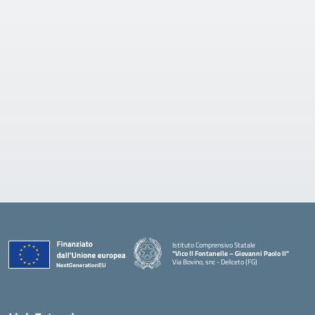
Istituto Comprensivo Statale
"Vico II Fontanelle – Giovanni Paolo II"
Via Bovino, snc - Deliceto (FG)
— Visita la pagina iniziale della scuola