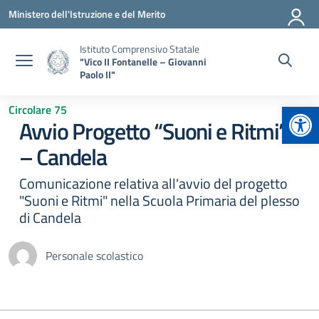
Vai ai contenuti
Vai al menu di navigazione
Vai al footer
Ministero dell'Istruzione e del Merito
Istituto Comprensivo Statale
"Vico II Fontanelle – Giovanni
Paolo II"
Apr
Circolare 75
Avvio Progetto “Suoni e Ritmi”
– Candela
Comunicazione relativa all'avvio del progetto
"Suoni e Ritmi" nella Scuola Primaria del plesso
di Candela
Personale scolastico