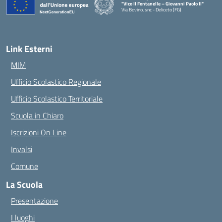
"Vico II Fontanelle – Giovanni Paolo II"
Via Bovino, snc - Deliceto (FG)
— Visita la pagina iniziale della scuola
Link Esterni
MIM
Ufficio Scolastico Regionale
Ufficio Scolastico Territoriale
Scuola in Chiaro
Iscrizioni On Line
Invalsi
Comune
La Scuola
Presentazione
I luoghi