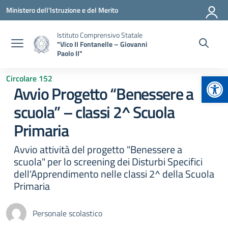
Vai ai contenuti
Vai al menu di navigazione
Vai al footer
Ministero dell'Istruzione e del Merito
Istituto Comprensivo Statale
"Vico II Fontanelle – Giovanni
Paolo II"
Apr
Circolare 152
Avvio Progetto “Benessere a
scuola” – classi 2^ Scuola
Primaria
Avvio attività del progetto "Benessere a
scuola" per lo screening dei Disturbi Specifici
dell'Apprendimento nelle classi 2^ della Scuola
Primaria
Personale scolastico