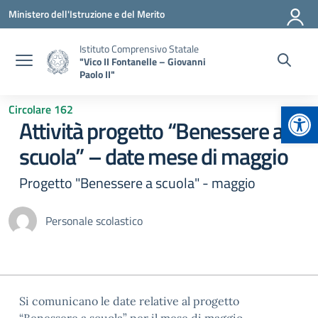
Vai ai contenuti
Vai al menu di navigazione
Vai al footer
Ministero dell'Istruzione e del Merito
Istituto Comprensivo Statale
"Vico II Fontanelle – Giovanni
Paolo II"
Apr
Circolare 162
Attività progetto “Benessere a
scuola” – date mese di maggio
Progetto "Benessere a scuola" - maggio
Personale scolastico
Si comunicano le date relative al progetto