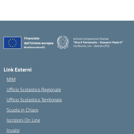
Istituto Comprensivo Statale
"Vico II Fontanelle – Giovanni Paolo II"
Via Bovino, snc - Deliceto (FG)
— Visita la pagina iniziale della scuola
Link Esterni
MIM
Ufficio Scolastico Regionale
Ufficio Scolastico Territoriale
Scuola in Chiaro
Iscrizioni On Line
Invalsi